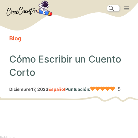
Saltar
Me
al
contenido
Blog
Cómo Escribir un Cuento
Corto
5
diciembre 17, 2023
Español
Puntuación: