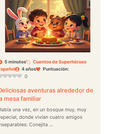
5 minutos
Cuentos de Superhéroes
Español
4 años
Puntuación:
0
Deliciosas aventuras alrededor de
la mesa familiar
Había una vez, en un bosque muy, muy
especial, donde vivían cuatro amigos
nseparables: Conejita ...