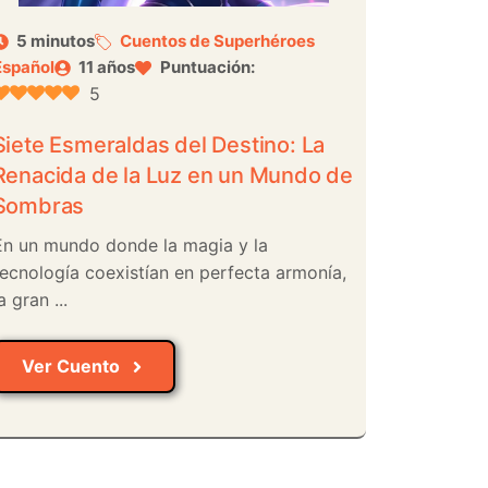
5 minutos
Cuentos de Superhéroes
Español
11 años
Puntuación:
5
Siete Esmeraldas del Destino: La
Renacida de la Luz en un Mundo de
Sombras
En un mundo donde la magia y la
tecnología coexistían en perfecta armonía,
a gran ...
Ver Cuento