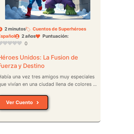
2 minutos
Cuentos de Superhéroes
Español
2 años
Puntuación:
0
Héroes Unidos: La Fusion de
Fuerza y Destino
Había una vez tres amigos muy especiales
ue vivían en una ciudad llena de colores ...
Ver Cuento