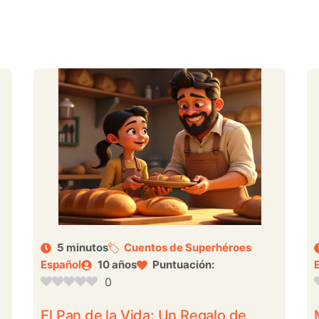
5 minutos
Cuentos de Superhéroes
Español
10 años
Puntuación:
0
El Pan de la Vida: Un Regalo de