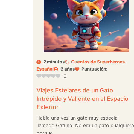
2 minutos
Cuentos de Superhéroes
Español
6 años
Puntuación:
0
Viajes Estelares de un Gato
Intrépido y Valiente en el Espacio
Exterior
Había una vez un gato muy especial
llamado Gatuno. No era un gato cualquiera
porque ...