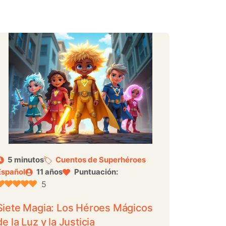
5 minutos
Cuentos de Superhéroes
Español
11 años
Puntuación:
5
Siete Magia: Los Héroes Mágicos
de la Luz y la Justicia