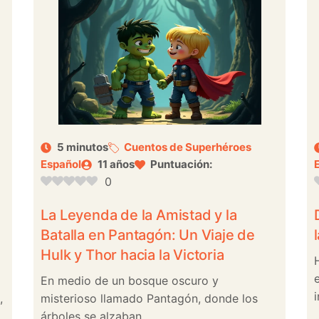
5 minutos
Cuentos de Superhéroes
Español
11 años
Puntuación:
0
La Leyenda de la Amistad y la
Batalla en Pantagón: Un Viaje de
Hulk y Thor hacia la Victoria
En medio de un bosque oscuro y
i
,
misterioso llamado Pantagón, donde los
árboles se alzaban ...