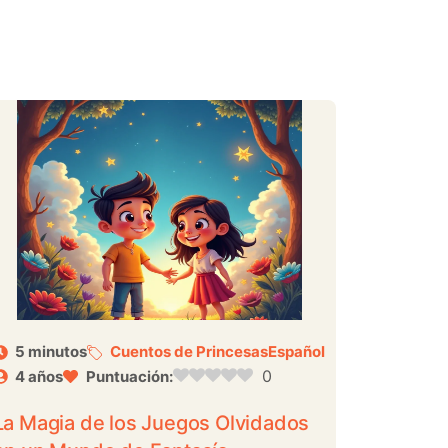
5 minutos
Cuentos de Princesas
Español
0
4 años
Puntuación:
La Magia de los Juegos Olvidados