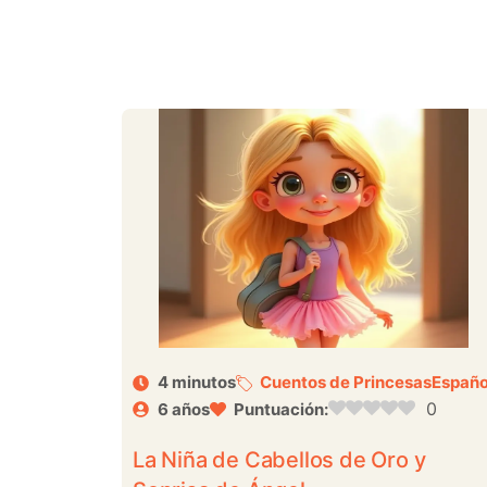
4 minutos
Cuentos de Princesas
Españo
0
6 años
Puntuación:
La Niña de Cabellos de Oro y