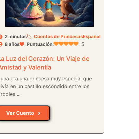
2 minutos
Cuentos de Princesas
Español
5
8 años
Puntuación:
La Luz del Corazón: Un Viaje de
Amistad y Valentía
Luna era una princesa muy especial que
vivía en un castillo escondido entre los
rboles ...
Ver Cuento