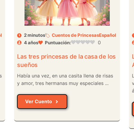
l
2 minutos
Cuentos de Princesas
Español
0
4 años
Puntuación:
Las tres princesas de la casa de los
sueños
s
Había una vez, en una casita llena de risas
y amor, tres hermanas muy especiales ...
á
Ver Cuento