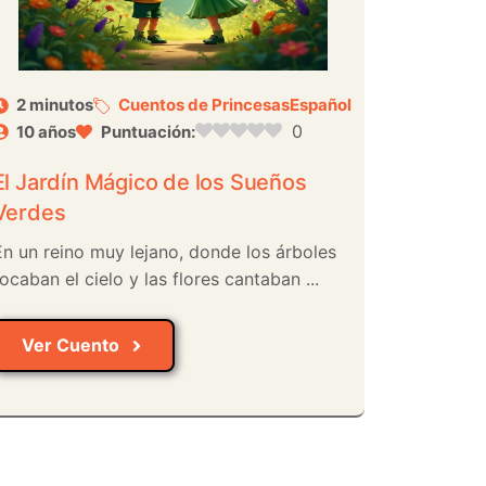
2 minutos
Cuentos de Princesas
Español
0
10 años
Puntuación:
El Jardín Mágico de los Sueños
Verdes
En un reino muy lejano, donde los árboles
ocaban el cielo y las flores cantaban ...
Ver Cuento