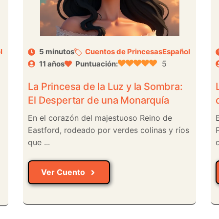
l
5 minutos
Cuentos de Princesas
Español
5
11 años
Puntuación:
o
La Princesa de la Luz y la Sombra:
El Despertar de una Monarquía
En el corazón del majestuoso Reino de
Eastford, rodeado por verdes colinas y ríos
que ...
d
Ver Cuento