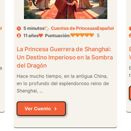
l
5 minutos
Cuentos de Princesas
Español
5
11 años
Puntuación:
La Princesa Guerrera de Shanghai:
Un Destino Imperioso en la Sombra
del Dragón
a
t
Hace mucho tiempo, en la antigua China,
en lo profundo del esplendoroso reino de
Shanghai, ...
Ver Cuento