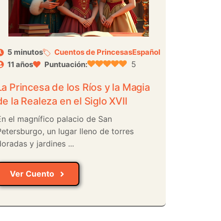
5 minutos
Cuentos de Princesas
Español
5
11 años
Puntuación:
La Princesa de los Ríos y la Magia
de la Realeza en el Siglo XVII
En el magnífico palacio de San
Petersburgo, un lugar lleno de torres
oradas y jardines ...
Ver Cuento