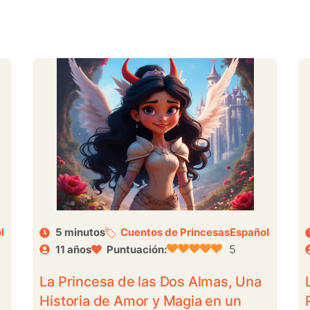
l
5 minutos
Cuentos de Princesas
Español
5
11 años
Puntuación:
La Princesa de las Dos Almas, Una
Historia de Amor y Magia en un