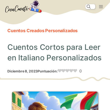
Saltar
Me
al
contenido
Cuentos Creados Personalizados
Cuentos Cortos para Leer
en Italiano Personalizados
0
diciembre 8, 2023
Puntuación: