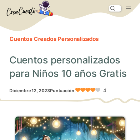
Saltar
Me
al
contenido
Cuentos Creados Personalizados
Cuentos personalizados
para Niños 10 años Gratis
4
diciembre 12, 2023
Puntuación: