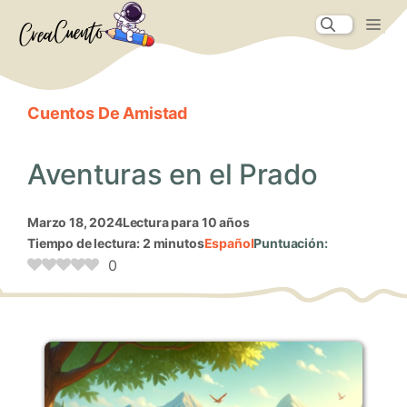
Saltar
Me
al
contenido
Cuentos De Amistad
Aventuras en el Prado
marzo 18, 2024
Lectura para 10 años
Tiempo de lectura: 2 minutos
Español
Puntuación:
0