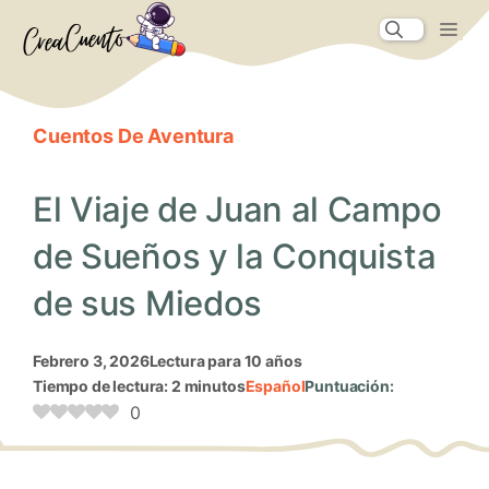
Saltar
Me
al
contenido
Cuentos De Aventura
El Viaje de Juan al Campo
de Sueños y la Conquista
de sus Miedos
febrero 3, 2026
Lectura para 10 años
Tiempo de lectura: 2 minutos
Español
Puntuación:
0