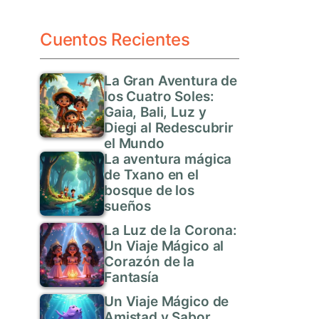
Cuentos Recientes
La Gran Aventura de
los Cuatro Soles:
Gaia, Bali, Luz y
Diegi al Redescubrir
el Mundo
La aventura mágica
de Txano en el
bosque de los
sueños
La Luz de la Corona:
Un Viaje Mágico al
Corazón de la
Fantasía
Un Viaje Mágico de
Amistad y Sabor