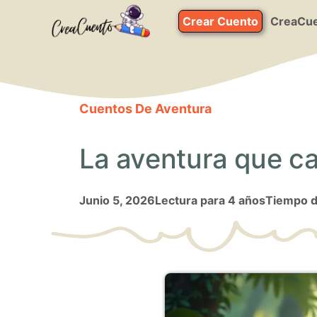
Saltar
Crear Cuento
CreaCue
al
contenido
Cuentos De Aventura
La aventura que ca
junio 5, 2026
Lectura para 4 años
Tiempo d