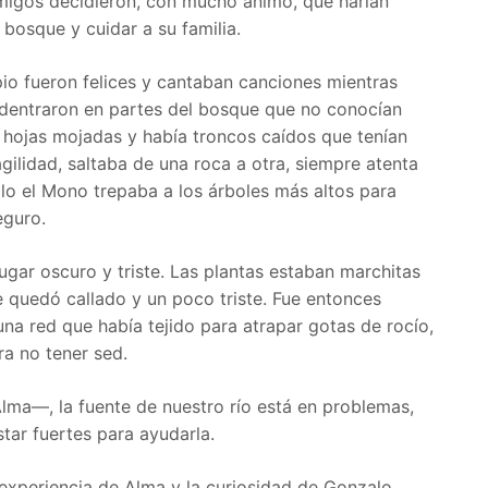
migos decidieron, con mucho ánimo, que harían
 bosque y cuidar a su familia.
ipio fueron felices y cantaban canciones mientras
dentraron en partes del bosque que no conocían
 hojas mojadas y había troncos caídos que tenían
agilidad, saltaba de una roca a otra, siempre atenta
lo el Mono trepaba a los árboles más altos para
eguro.
ugar oscuro y triste. Las plantas estaban marchitas
se quedó callado y un poco triste. Fue entonces
na red que había tejido para atrapar gotas de rocío,
a no tener sed.
lma—, la fuente de nuestro río está en problemas,
ar fuertes para ayudarla.
 experiencia de Alma y la curiosidad de Gonzalo.