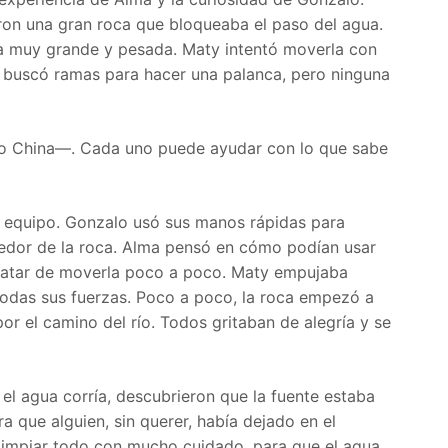
ron una gran roca que bloqueaba el paso del agua.
ca muy grande y pesada. Maty intentó moverla con
y buscó ramas para hacer una palanca, pero ninguna
o China—. Cada uno puede ayudar con lo que sabe
 equipo. Gonzalo usó sus manos rápidas para
ededor de la roca. Alma pensó en cómo podían usar
 tratar de moverla poco a poco. Maty empujaba
todas sus fuerzas. Poco a poco, la roca empezó a
or el camino del río. Todos gritaban de alegría y se
 el agua corría, descubrieron que la fuente estaba
 que alguien, sin querer, había dejado en el
limpiar todo con mucho cuidado, para que el agua