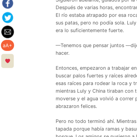
Después de varias horas, encontra
El río estaba atrapado por esa ro
sus patas, pero no podía sola. Lul
era lo suficientemente fuerte.
—Tenemos que pensar juntos —dij
aA+
hacer.
Entonces, empezaron a trabajar en
buscar palos fuertes y raíces alr
esas raíces para rodear la roca y
mientras Luly y China tiraban con 
moverse y el agua volvió a correr p
abrazaron felices.
Pero no todo terminó ahí. Mientras
tapada porque había ramas y basura
bosque. Los amigos se pusieron a 