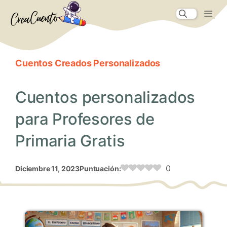
Saltar
Me
al
contenido
Cuentos Creados Personalizados
Cuentos personalizados
para Profesores de
Primaria Gratis
0
diciembre 11, 2023
Puntuación: