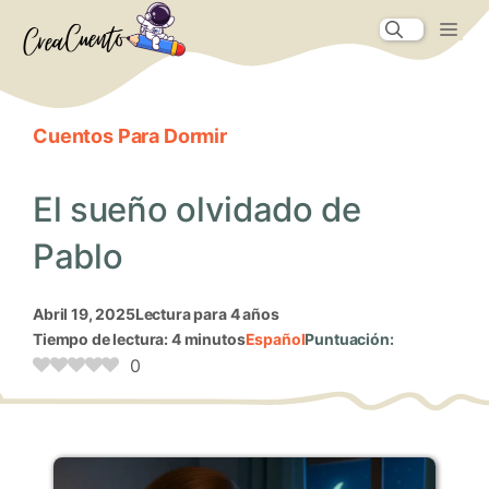
Saltar
Me
al
contenido
Cuentos Para Dormir
El sueño olvidado de
Pablo
abril 19, 2025
Lectura para 4 años
Tiempo de lectura: 4 minutos
Español
Puntuación:
0