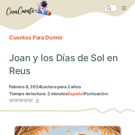
Saltar
Me
al
contenido
Cuentos Para Dormir
Joan y los Días de Sol en
Reus
febrero 8, 2024
Lectura para 2 años
Tiempo de lectura: 2 minutos
Español
Puntuación:
0