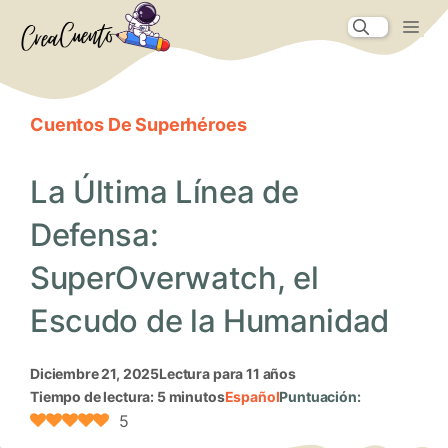
Saltar
Me
al
contenido
Cuentos De Superhéroes
La Última Línea de
Defensa:
SuperOverwatch, el
Escudo de la Humanidad
diciembre 21, 2025
Lectura para 11 años
Tiempo de lectura: 5 minutos
Español
Puntuación:
5