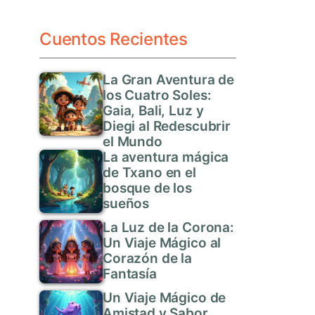
Cuentos Recientes
La Gran Aventura de
los Cuatro Soles:
Gaia, Bali, Luz y
Diegi al Redescubrir
el Mundo
La aventura mágica
de Txano en el
bosque de los
sueños
La Luz de la Corona:
Un Viaje Mágico al
Corazón de la
Fantasía
Un Viaje Mágico de
Amistad y Sabor