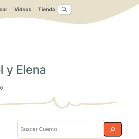
ear
Videos
Tienda
l y Elena
0
Search