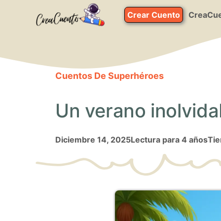
Saltar
Crear Cuento
CreaCue
al
contenido
Cuentos De Superhéroes
Un verano inolvidab
diciembre 14, 2025
Lectura para 4 años
Tie