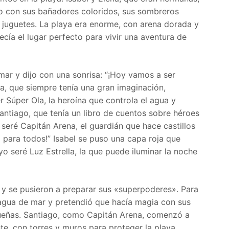
do con sus bañadores coloridos, sus sombreros
e juguetes. La playa era enorme, con arena dorada y
recía el lugar perfecto para vivir una aventura de
 mar y dijo con una sonrisa: “¡Hoy vamos a ser
a, que siempre tenía una gran imaginación,
r Súper Ola, la heroína que controla el agua y
Santiago, que tenía un libro de cuentos sobre héroes
seré Capitán Arena, el guardián que hace castillos
 para todos!” Isabel se puso una capa roja que
yo seré Luz Estrella, la que puede iluminar la noche
 y se pusieron a preparar sus «superpoderes». Para
 agua de mar y pretendió que hacía magia con sus
queñas. Santiago, como Capitán Arena, comenzó a
nte, con torres y muros para proteger la playa.