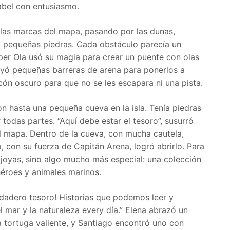
sabel con entusiasmo.
las marcas del mapa, pasando por las dunas,
o pequeñas piedras. Cada obstáculo parecía un
per Ola usó su magia para crear un puente con olas
yó pequeñas barreras de arena para ponerlos a
ncón oscuro para que no se les escapara ni una pista.
n hasta una pequeña cueva en la isla. Tenía piedras
 todas partes. “Aquí debe estar el tesoro”, susurró
l mapa. Dentro de la cueva, con mucha cautela,
, con su fuerza de Capitán Arena, logró abrirlo. Para
 joyas, sino algo mucho más especial: una colección
héroes y animales marinos.
verdadero tesoro! Historias que podemos leer y
l mar y la naturaleza every día.” Elena abrazó un
na tortuga valiente, y Santiago encontró uno con