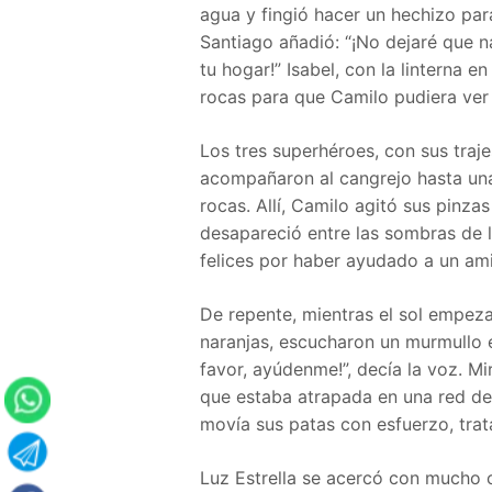
agua y fingió hacer un hechizo pa
Santiago añadió: “¡No dejaré que na
tu hogar!” Isabel, con la linterna 
rocas para que Camilo pudiera ver 
Los tres superhéroes, con sus traj
acompañaron al cangrejo hasta una
rocas. Allí, Camilo agitó sus pinza
desapareció entre las sombras de la
felices por haber ayudado a un ami
De repente, mientras el sol empeza
naranjas, escucharon un murmullo 
favor, ayúdenme!”, decía la voz. M
que estaba atrapada en una red de 
movía sus patas con esfuerzo, trat
Luz Estrella se acercó con mucho c