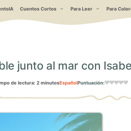
ntoIA
Cuentos Cortos
Para Leer
Para Color
le junto al mar con Isabe
mpo de lectura: 2 minutos
Español
Puntuación: