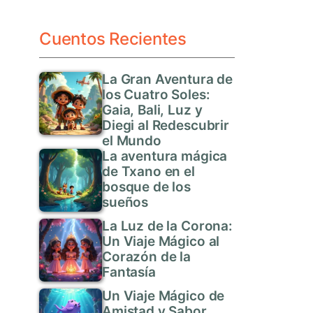
Cuentos Recientes
La Gran Aventura de
los Cuatro Soles:
Gaia, Bali, Luz y
Diegi al Redescubrir
el Mundo
La aventura mágica
de Txano en el
bosque de los
sueños
La Luz de la Corona:
Un Viaje Mágico al
Corazón de la
Fantasía
Un Viaje Mágico de
Amistad y Sabor