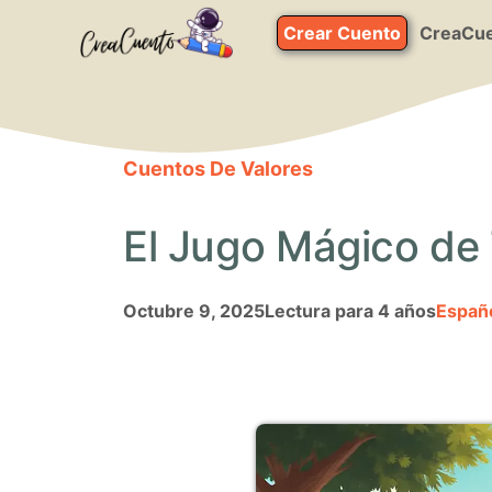
Saltar
Crear Cuento
CreaCue
al
contenido
Cuentos De Valores
El Jugo Mágico de 
octubre 9, 2025
Lectura para 4 años
Españ