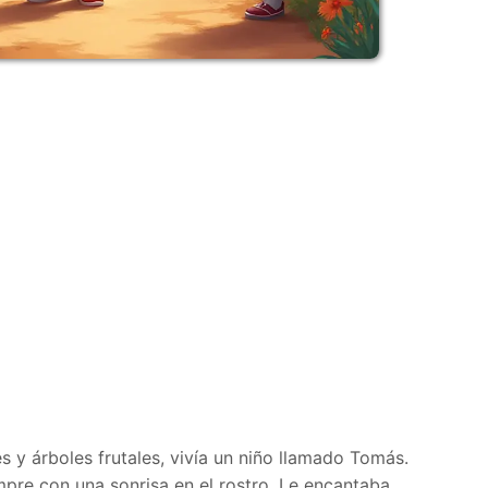
s y árboles frutales, vivía un niño llamado Tomás.
pre con una sonrisa en el rostro. Le encantaba