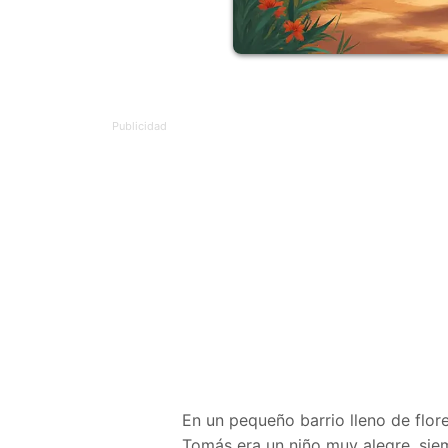
En un pequeño barrio lleno de flore
Tomás era un niño muy alegre, siem