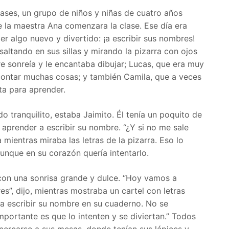
ases, un grupo de niños y niñas de cuatro años
la maestra Ana comenzara la clase. Ese día era
r algo nuevo y divertido: ¡a escribir sus nombres!
ltando en sus sillas y mirando la pizarra con ojos
re sonreía y le encantaba dibujar; Lucas, que era muy
contar muchas cosas; y también Camila, que a veces
ta para aprender.
do tranquilito, estaba Jaimito. Él tenía un poquito de
aprender a escribir su nombre. “¿Y si no me sale
mientras miraba las letras de la pizarra. Eso lo
aunque en su corazón quería intentarlo.
on una sonrisa grande y dulce. “Hoy vamos a
s”, dijo, mientras mostraba un cartel con letras
 a escribir su nombre en su cuaderno. No se
mportante es que lo intenten y se diviertan.” Todos
acercarse a sus mesas, donde tenían sus lápices y