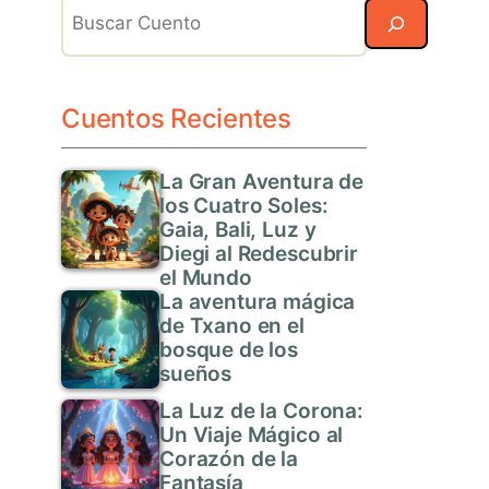
Search
Cuentos Recientes
La Gran Aventura de
los Cuatro Soles:
Gaia, Bali, Luz y
Diegi al Redescubrir
el Mundo
La aventura mágica
de Txano en el
bosque de los
sueños
La Luz de la Corona:
Un Viaje Mágico al
Corazón de la
Fantasía