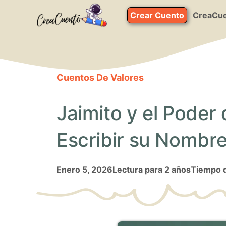
Saltar
Crear Cuento
CreaCue
al
contenido
Cuentos De Valores
Jaimito y el Poder
Escribir su Nombr
enero 5, 2026
Lectura para 2 años
Tiempo d