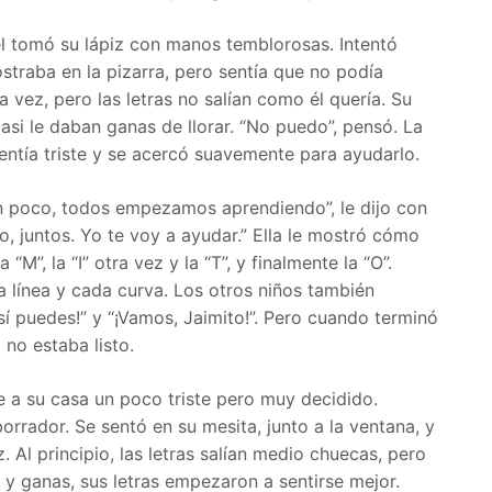
él tomó su lápiz con manos temblorosas. Intentó
ostraba en la pizarra, pero sentía que no podía
a vez, pero las letras no salían como él quería. Su
asi le daban ganas de llorar. “No puedo”, pensó. La
ntía triste y se acercó suavemente para ayudarlo.
un poco, todos empezamos aprendiendo”, le dijo con
o, juntos. Yo te voy a ayudar.” Ella le mostró cómo
, la “M”, la “I” otra vez y la “T”, y finalmente la “O”.
 línea y cada curva. Los otros niños también
sí puedes!” y “¡Vamos, Jaimito!”. Pero cuando terminó
 no estaba listo.
fue a su casa un poco triste pero muy decidido.
orrador. Se sentó en su mesita, junto a la ventana, y
 Al principio, las letras salían medio chuecas, pero
y ganas, sus letras empezaron a sentirse mejor.