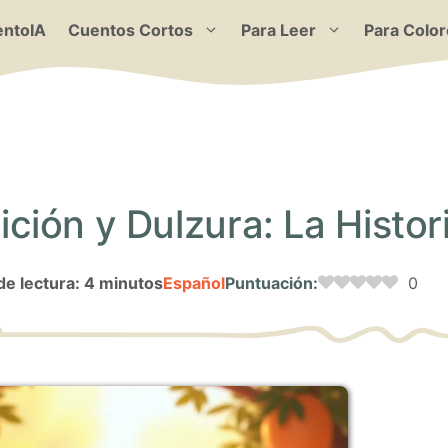
ntoIA
Cuentos Cortos
Para Leer
Para Color
ión y Dulzura: La Histor
e lectura: 4 minutos
Español
Puntuación:
0