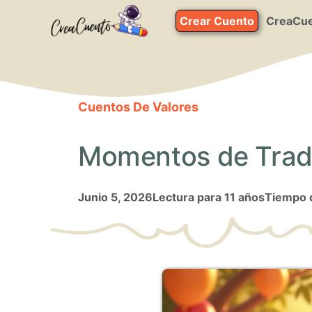
Saltar
Crear Cuento
CreaCue
al
contenido
Cuentos De Valores
Momentos de Tradic
junio 5, 2026
Lectura para 11 años
Tiempo d