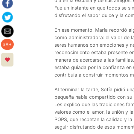
día en la escuela y de sus amigos,
Fue un instante en que todos se si
disfrutando el sabor dulce y la co
En ese momento, María recordó alg
como administradora: el valor de 
aA+
seres humanos con emociones y ne
reconocimiento estaba presente en 
manera de acercarse a las familia
estaba guiada por la confianza en
contribuía a construir momentos 
Al terminar la tarde, Sofía pidió u
pequeña había compartido con su fa
Les explicó que las tradiciones fa
valores como el amor, la unión y l
POPS, que respetan la calidad y la
seguir disfrutando de esos moment