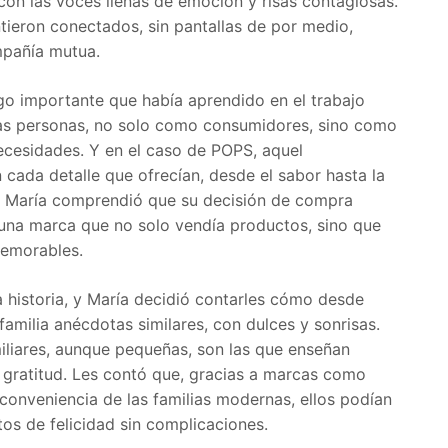
 con las voces llenas de emoción y risas contagiosas.
ntieron conectados, sin pantallas de por medio,
mpañía mutua.
o importante que había aprendido en el trabajo
las personas, no solo como consumidores, sino como
cesidades. Y en el caso de POPS, aquel
cada detalle que ofrecían, desde el sabor hasta la
s. María comprendió que su decisión de compra
 una marca que no solo vendía productos, sino que
memorables.
na historia, y María decidió contarles cómo desde
milia anécdotas similares, con dulces y sonrisas.
miliares, aunque pequeñas, son las que enseñan
a gratitud. Les contó que, gracias a marcas como
 conveniencia de las familias modernas, ellos podían
os de felicidad sin complicaciones.