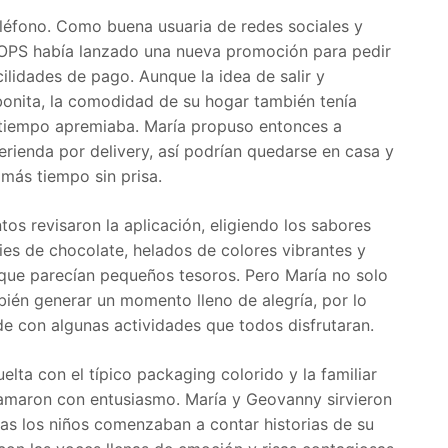
teléfono. Como buena usuaria de redes sociales y
 POPS había lanzado una nueva promoción para pedir
cilidades de pago. Aunque la idea de salir y
bonita, la comodidad de su hogar también tenía
 tiempo apremiaba. María propuso entonces a
rienda por delivery, así podrían quedarse en casa y
más tiempo sin prisa.
os revisaron la aplicación, eligiendo los sabores
ies de chocolate, helados de colores vibrantes y
 que parecían pequeños tesoros. Pero María no solo
bién generar un momento lleno de alegría, por lo
e con algunas actividades que todos disfrutaran.
lta con el típico packaging colorido y la familiar
lamaron con entusiasmo. María y Geovanny sirvieron
ras los niños comenzaban a contar historias de su