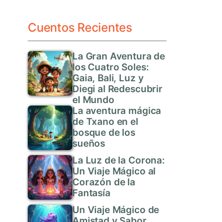
Cuentos Recientes
La Gran Aventura de
los Cuatro Soles:
Gaia, Bali, Luz y
Diegi al Redescubrir
el Mundo
La aventura mágica
de Txano en el
bosque de los
sueños
La Luz de la Corona:
Un Viaje Mágico al
Corazón de la
Fantasía
Un Viaje Mágico de
Amistad y Sabor