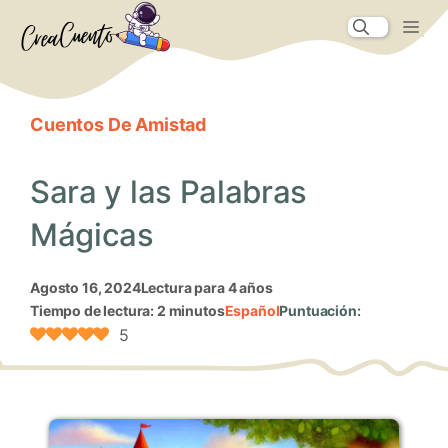
Saltar
Me
al
contenido
Cuentos De Amistad
Sara y las Palabras
Mágicas
agosto 16, 2024
Lectura para 4 años
Tiempo de lectura: 2 minutos
Español
Puntuación:
5