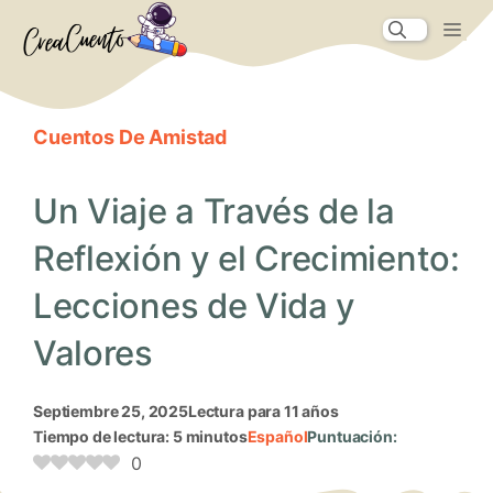
Saltar
Me
al
contenido
Cuentos De Amistad
Un Viaje a Través de la
Reflexión y el Crecimiento:
Lecciones de Vida y
Valores
septiembre 25, 2025
Lectura para 11 años
Tiempo de lectura: 5 minutos
Español
Puntuación:
0