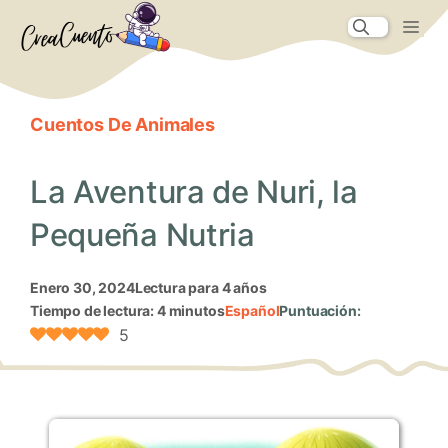
Saltar
Me
al
contenido
Cuentos De Animales
La Aventura de Nuri, la
Pequeña Nutria
enero 30, 2024
Lectura para 4 años
Tiempo de lectura: 4 minutos
Español
Puntuación:
5