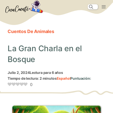
Saltar
Me
al
contenido
Cuentos De Animales
La Gran Charla en el
Bosque
julio 2, 2024
Lectura para 6 años
Tiempo de lectura: 2 minutos
Español
Puntuación:
0