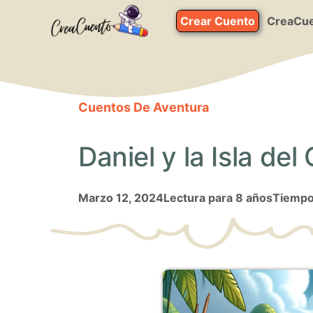
Saltar
Crear Cuento
CreaCue
al
contenido
Cuentos De Aventura
Daniel y la Isla del
marzo 12, 2024
Lectura para 8 años
Tiempo 