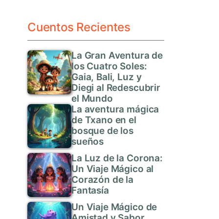
Cuentos Recientes
La Gran Aventura de
los Cuatro Soles:
Gaia, Bali, Luz y
Diegi al Redescubrir
el Mundo
La aventura mágica
de Txano en el
bosque de los
sueños
La Luz de la Corona:
Un Viaje Mágico al
Corazón de la
Fantasía
Un Viaje Mágico de
Amistad y Sabor