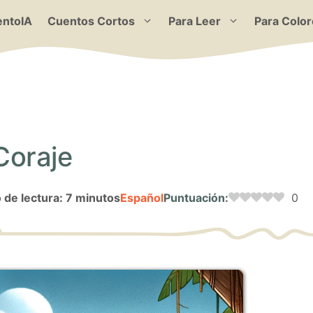
ntoIA
Cuentos Cortos
Para Leer
Para Color
 Coraje
de lectura: 7 minutos
Español
Puntuación:
0