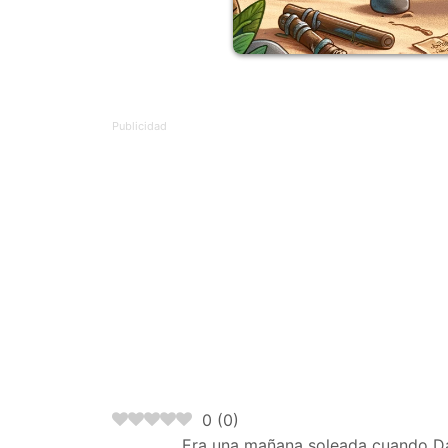
0
(
0
)
Era una mañana soleada cuando Dan