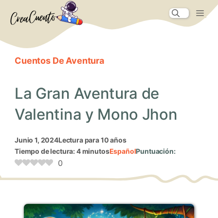
Saltar
Me
al
contenido
Cuentos De Aventura
La Gran Aventura de
Valentina y Mono Jhon
junio 1, 2024
Lectura para 10 años
Tiempo de lectura: 4 minutos
Español
Puntuación:
0