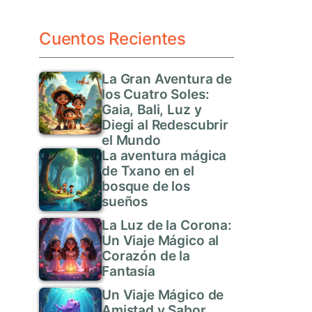
Cuentos Recientes
La Gran Aventura de
los Cuatro Soles:
Gaia, Bali, Luz y
Diegi al Redescubrir
el Mundo
La aventura mágica
de Txano en el
bosque de los
sueños
La Luz de la Corona:
Un Viaje Mágico al
Corazón de la
Fantasía
Un Viaje Mágico de
Amistad y Sabor