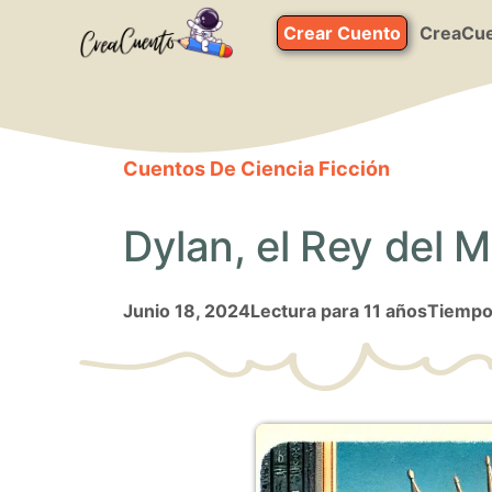
Saltar
Crear Cuento
CreaCue
al
contenido
Cuentos De Ciencia Ficción
Dylan, el Rey del 
junio 18, 2024
Lectura para 11 años
Tiempo 