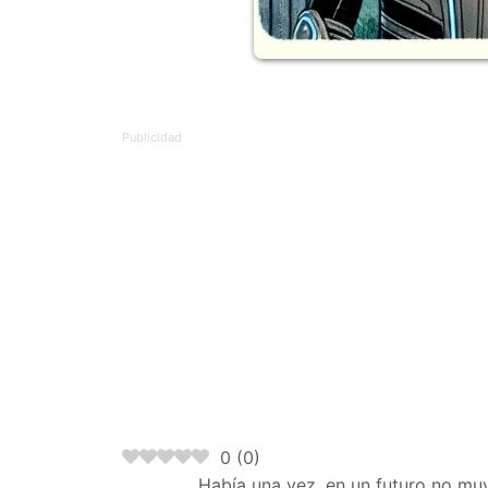
0
(
0
)
Había una vez, en un futuro no mu