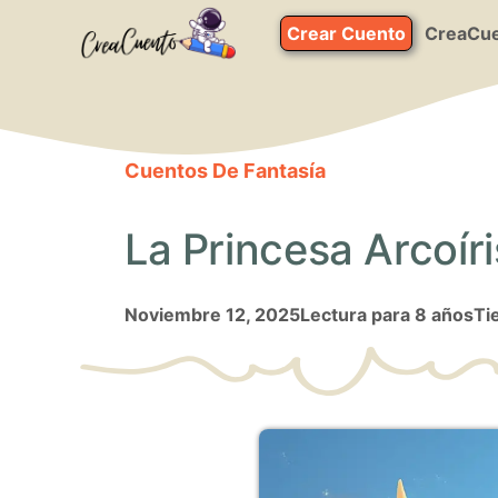
Saltar
Crear Cuento
CreaCue
al
contenido
Cuentos De Fantasía
La Princesa Arcoíris
noviembre 12, 2025
Lectura para 8 años
Ti