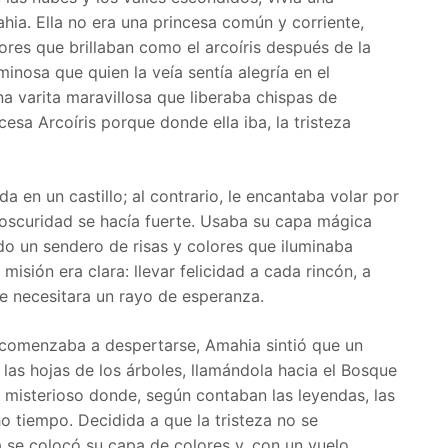
ia. Ella no era una princesa común y corriente,
res que brillaban como el arcoíris después de la
uminosa que quien la veía sentía alegría en el
a varita maravillosa que liberaba chispas de
cesa Arcoíris porque donde ella iba, la tristeza
 en un castillo; al contrario, le encantaba volar por
 oscuridad se hacía fuerte. Usaba su capa mágica
ndo un sendero de risas y colores que iluminaba
misión era clara: llevar felicidad a cada rincón, a
e necesitara un rayo de esperanza.
comenzaba a despertarse, Amahia sintió que un
 las hojas de los árboles, llamándola hacia el Bosque
 misterioso donde, según contaban las leyendas, las
o tiempo. Decidida a que la tristeza no se
 se colocó su capa de colores y, con un vuelo