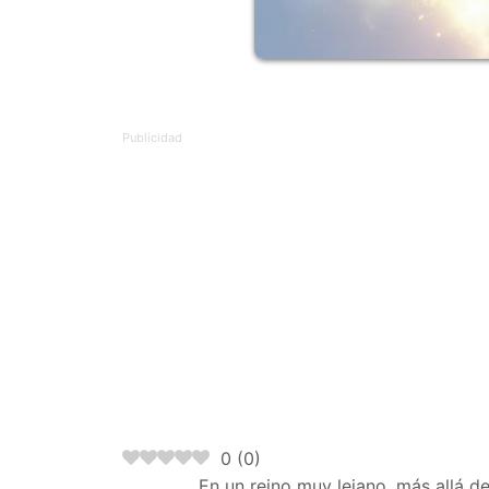
0
(
0
)
En un reino muy lejano, más allá de