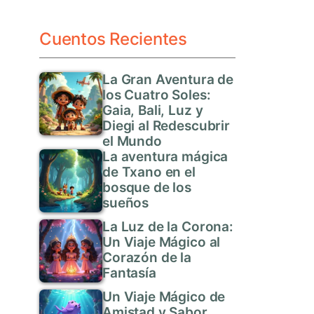
Cuentos Recientes
La Gran Aventura de
los Cuatro Soles:
Gaia, Bali, Luz y
Diegi al Redescubrir
el Mundo
La aventura mágica
de Txano en el
bosque de los
sueños
La Luz de la Corona:
Un Viaje Mágico al
Corazón de la
Fantasía
Un Viaje Mágico de
Amistad y Sabor