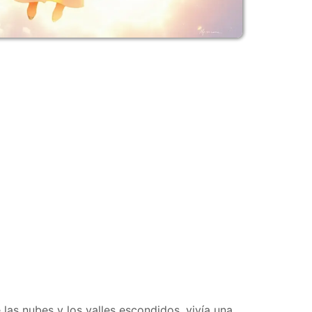
 las nubes y los valles escondidos, vivía una