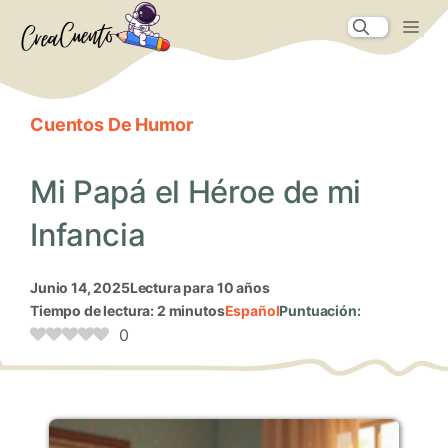
Saltar
Me
al
contenido
Cuentos De Humor
Mi Papá el Héroe de mi
Infancia
junio 14, 2025
Lectura para 10 años
Tiempo de lectura: 2 minutos
Español
Puntuación:
0