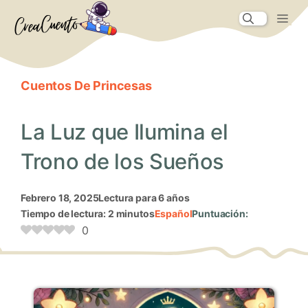
Saltar
Me
al
contenido
Cuentos De Princesas
La Luz que Ilumina el
Trono de los Sueños
febrero 18, 2025
Lectura para 6 años
Tiempo de lectura: 2 minutos
Español
Puntuación:
0