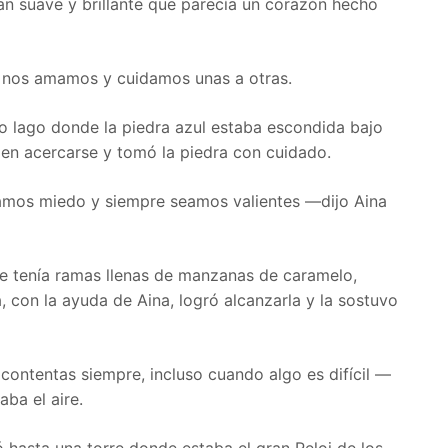
tan suave y brillante que parecía un corazón hecho
 nos amamos y cuidamos unas a otras.
 lago donde la piedra azul estaba escondida bajo
a en acercarse y tomó la piedra con cuidado.
amos miedo y siempre seamos valientes —dijo Aina
que tenía ramas llenas de manzanas de caramelo,
a, con la ayuda de Aina, logró alcanzarla y la sostuvo
 contentas siempre, incluso cuando algo es difícil —
aba el aire.
ó hasta una torre donde estaba el gran Reloj de los