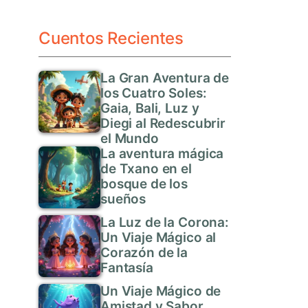
Cuentos Recientes
La Gran Aventura de
los Cuatro Soles:
Gaia, Bali, Luz y
Diegi al Redescubrir
el Mundo
La aventura mágica
de Txano en el
bosque de los
sueños
La Luz de la Corona:
Un Viaje Mágico al
Corazón de la
Fantasía
Un Viaje Mágico de
Amistad y Sabor