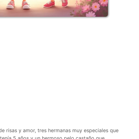
 de risas y amor, tres hermanas muy especiales que
a tenía 5 años y un hermoso pelo castaño que