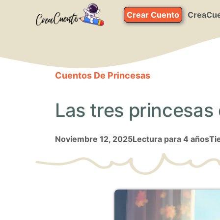
Saltar
Crear Cuento
CreaCue
al
contenido
Cuentos De Princesas
Las tres princesas
noviembre 12, 2025
Lectura para 4 años
Ti