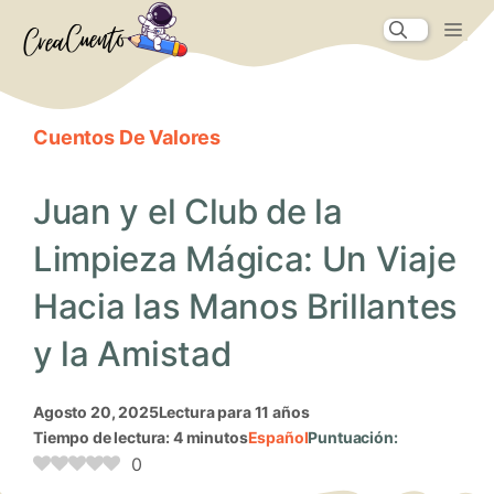
Saltar
Me
al
contenido
Cuentos De Valores
Juan y el Club de la
Limpieza Mágica: Un Viaje
Hacia las Manos Brillantes
y la Amistad
agosto 20, 2025
Lectura para 11 años
Tiempo de lectura: 4 minutos
Español
Puntuación:
0