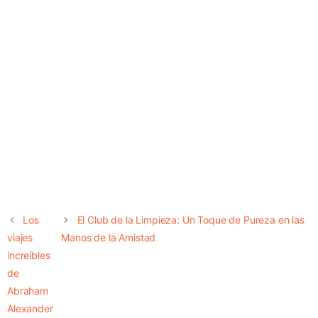
Los
El Club de la Limpieza: Un Toque de Pureza en las
viajes
Manos de la Amistad
increíbles
de
Abraham
Alexander