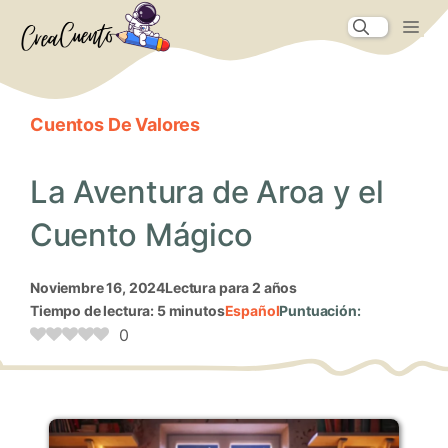
Saltar
Me
al
contenido
Cuentos De Valores
La Aventura de Aroa y el
Cuento Mágico
noviembre 16, 2024
Lectura para 2 años
Tiempo de lectura: 5 minutos
Español
Puntuación:
0