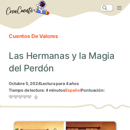
Saltar
Me
al
contenido
Cuentos De Valores
Las Hermanas y la Magia
del Perdón
octubre 5, 2024
Lectura para 4 años
Tiempo de lectura: 4 minutos
Español
Puntuación:
0