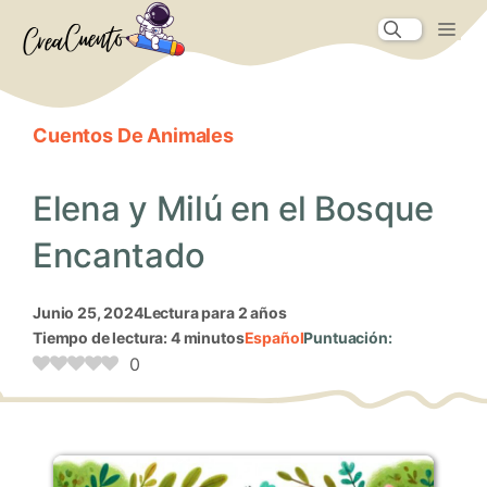
Saltar
Me
al
contenido
Cuentos De Animales
Elena y Milú en el Bosque
Encantado
junio 25, 2024
Lectura para 2 años
Tiempo de lectura: 4 minutos
Español
Puntuación:
0