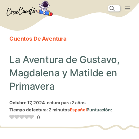
Saltar
Me
al
contenido
Cuentos De Aventura
La Aventura de Gustavo,
Magdalena y Matilde en
Primavera
octubre 17, 2024
Lectura para 2 años
Tiempo de lectura: 2 minutos
Español
Puntuación:
0