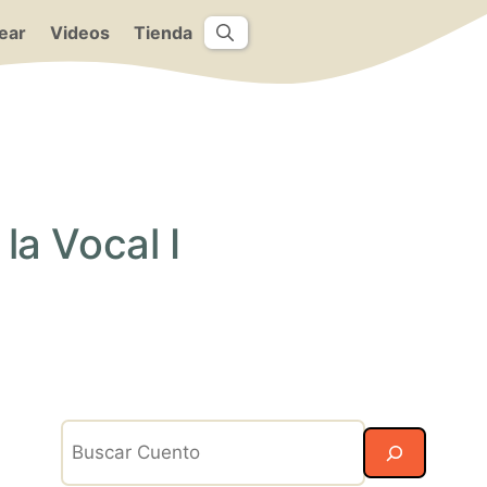
ear
Videos
Tienda
la Vocal I
Search