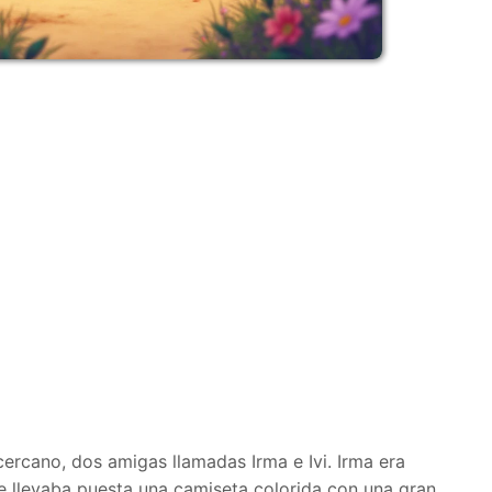
ercano, dos amigas llamadas Irma e Ivi. Irma era
re llevaba puesta una camiseta colorida con una gran