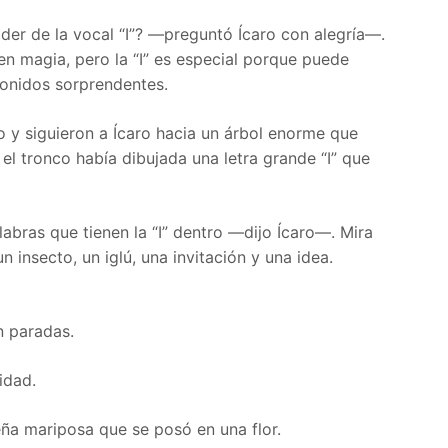
er de la vocal “I”? —preguntó Ícaro con alegría—.
enen magia, pero la “I” es especial porque puede
onidos sorprendentes.
mo y siguieron a Ícaro hacia un árbol enorme que
 el tronco había dibujada una letra grande “I” que
bras que tienen la “I” dentro —dijo Ícaro—. Mira
un insecto, un iglú, una invitación y una idea.
n paradas.
idad.
eña mariposa que se posó en una flor.