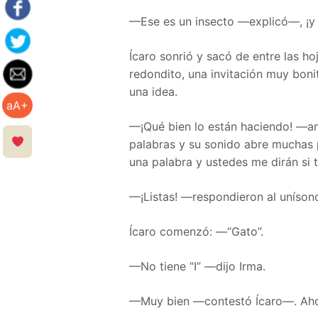
—Ese es un insecto —explicó—, ¡y 
Ícaro sonrió y sacó de entre las h
redondito, una invitación muy bon
una idea.
aA+
—¡Qué bien lo están haciendo! —an
palabras y su sonido abre muchas 
una palabra y ustedes me dirán si ti
—¡Listas! —respondieron al unísono 
Ícaro comenzó: —“Gato”.
—No tiene “I” —dijo Irma.
—Muy bien —contestó Ícaro—. Ahora