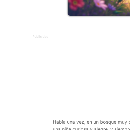
Había una vez, en un bosque muy c
una niña curiosa y alegre, y siemp