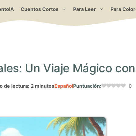
ntoIA
Cuentos Cortos
Para Leer
Para Color
cales: Un Viaje Mágico con 
 de lectura: 2 minutos
Español
Puntuación:
0