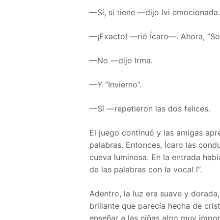
—Sí, sí tiene —dijo Ivi emocionada.
—¡Exacto! —rió Ícaro—. Ahora, “Sol
—No —dijo Irma.
—Y “Invierno”.
—Sí —repetieron las dos felices.
El juego continuó y las amigas apre
palabras. Entonces, Ícaro las con
cueva luminosa. En la entrada había 
de las palabras con la vocal I”.
Adentro, la luz era suave y dorada,
brillante que parecía hecha de crist
enseñar a las niñas algo muy impor