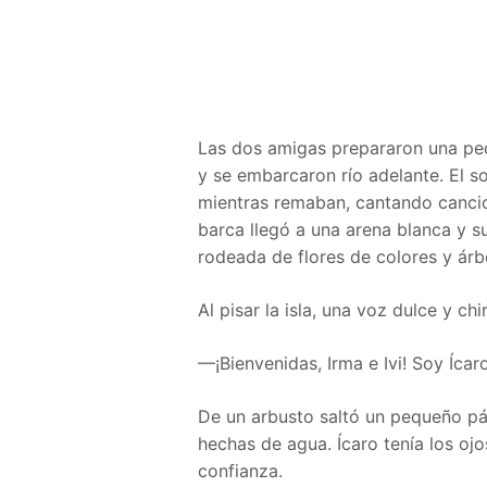
Las dos amigas prepararon una peq
y se embarcaron río adelante. El so
mientras remaban, cantando cancion
barca llegó a una arena blanca y sua
rodeada de flores de colores y árbo
Al pisar la isla, una voz dulce y ch
—¡Bienvenidas, Irma e Ivi! Soy Ícaro
De un arbusto saltó un pequeño pá
hechas de agua. Ícaro tenía los ojo
confianza.