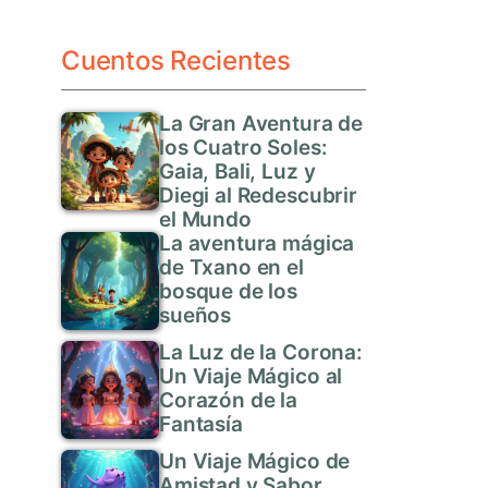
Cuentos Recientes
La Gran Aventura de
los Cuatro Soles:
Gaia, Bali, Luz y
Diegi al Redescubrir
el Mundo
La aventura mágica
de Txano en el
bosque de los
sueños
La Luz de la Corona:
Un Viaje Mágico al
Corazón de la
Fantasía
Un Viaje Mágico de
Amistad y Sabor