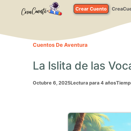
Saltar
Crear Cuento
CreaCue
al
contenido
Cuentos De Aventura
La Islita de las Vo
octubre 6, 2025
Lectura para 4 años
Tiempo