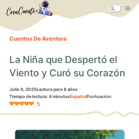
Saltar
Me
al
contenido
Cuentos De Aventura
La Niña que Despertó el
Viento y Curó su Corazón
julio 6, 2025
Lectura para 8 años
Tiempo de lectura: 4 minutos
Español
Puntuación:
5