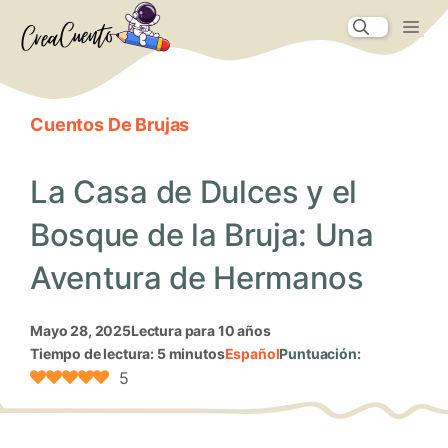
Saltar
Me
al
contenido
Cuentos De Brujas
La Casa de Dulces y el
Bosque de la Bruja: Una
Aventura de Hermanos
mayo 28, 2025
Lectura para 10 años
Tiempo de lectura: 5 minutos
Español
Puntuación:
5