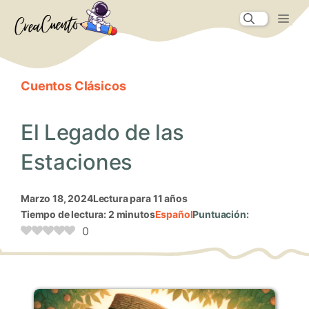
Saltar
Me
al
contenido
Cuentos Clásicos
El Legado de las
Estaciones
marzo 18, 2024
Lectura para 11 años
Tiempo de lectura: 2 minutos
Español
Puntuación:
0