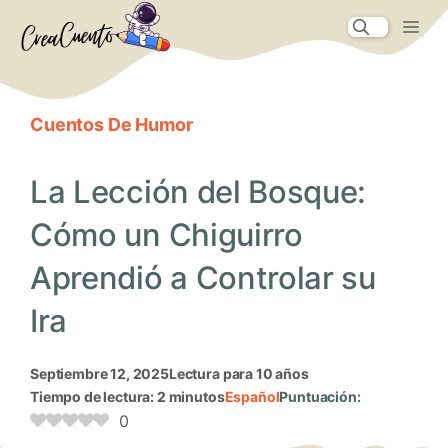
Saltar
Me
al
contenido
Cuentos De Humor
La Lección del Bosque:
Cómo un Chiguirro
Aprendió a Controlar su
Ira
septiembre 12, 2025
Lectura para 10 años
Tiempo de lectura: 2 minutos
Español
Puntuación:
0