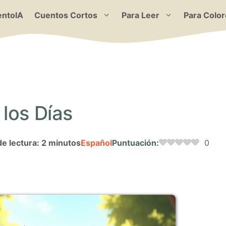
ntoIA
Cuentos Cortos
Para Leer
Para Color
los Días
e lectura: 2 minutos
Español
Puntuación:
0