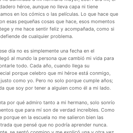
dadero héroe, aunque no lleva capa ni tiene
mos en los cómics o las películas. Lo que hace que
 son esas pequeñas cosas que hace, esos momentos
ege y me hace sentir feliz y acompañada, como si
 defiende de cualquier problema.
 ese día no es simplemente una fecha en el
llegó al mundo la persona que cambió mi vida para
ontarle todo. Cada año, cuando llega su
pecial porque celebro que mi héroe está conmigo,
 justo como yo. Pero no solo porque cumple años;
a que soy por tener a alguien como él a mi lado.
ta por qué admiro tanto a mi hermano, solo sonrío
ntos que para mí son de verdad increíbles. Como
te porque en la escuela no me salieron bien las
strada que pensé que no podría aprender nunca.
ante, se sentó conmigo y me explicó una y otra vez