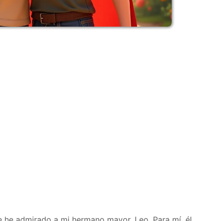
 he admirado a mi hermano mayor, Leo. Para mí, él