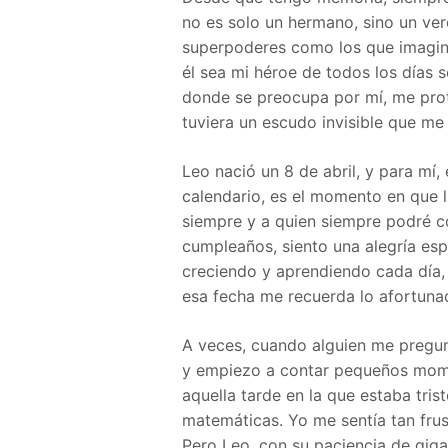
no es solo un hermano, sino un ver
superpoderes como los que imagina
él sea mi héroe de todos los días
donde se preocupa por mí, me prot
tuviera un escudo invisible que me
Leo nació un 8 de abril, y para mí,
calendario, es el momento en que 
siempre y a quien siempre podré c
cumpleaños, siento una alegría es
creciendo y aprendiendo cada día,
esa fecha me recuerda lo afortunad
A veces, cuando alguien me pregun
y empiezo a contar pequeños mome
aquella tarde en la que estaba tris
matemáticas. Yo me sentía tan fru
Pero Leo, con su paciencia de gig