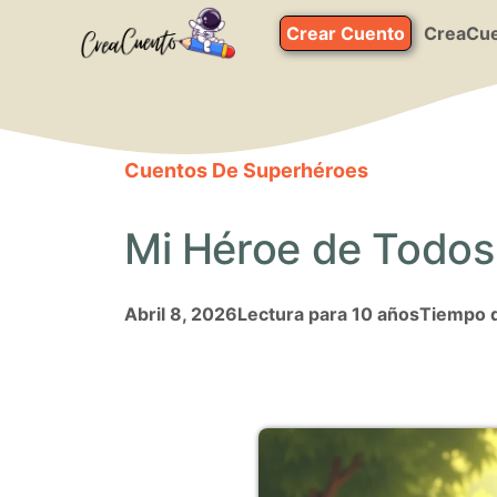
Saltar
Crear Cuento
CreaCue
al
contenido
Cuentos De Superhéroes
Mi Héroe de Todos 
abril 8, 2026
Lectura para 10 años
Tiempo d