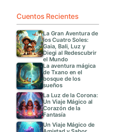
Cuentos Recientes
La Gran Aventura de
los Cuatro Soles:
Gaia, Bali, Luz y
Diegi al Redescubrir
el Mundo
La aventura mágica
de Txano en el
bosque de los
sueños
La Luz de la Corona:
Un Viaje Mágico al
Corazón de la
Fantasía
Un Viaje Mágico de
Amistad y Sabor