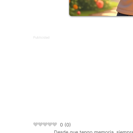
0
(
0
)
Desde que tengo memoria, siempre