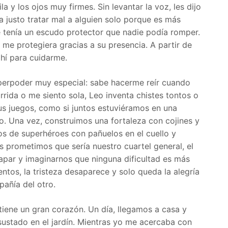
la y los ojos muy firmes. Sin levantar la voz, les dijo
 justo tratar mal a alguien solo porque es más
e tenía un escudo protector que nadie podía romper.
 me protegiera gracias a su presencia. A partir de
ahí para cuidarme.
perpoder muy especial: sabe hacerme reír cuando
rida o me siento sola, Leo inventa chistes tontos o
s juegos, como si juntos estuviéramos en una
o. Una vez, construimos una fortaleza con cojines y
os de superhéroes con pañuelos en el cuello y
 prometimos que sería nuestro cuartel general, el
par y imaginarnos que ninguna dificultad es más
tos, la tristeza desaparece y solo queda la alegría
pañía del otro.
iene un gran corazón. Un día, llegamos a casa y
stado en el jardín. Mientras yo me acercaba con