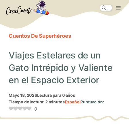
Saltar
Me
al
contenido
Cuentos De Superhéroes
Viajes Estelares de un
Gato Intrépido y Valiente
en el Espacio Exterior
mayo 18, 2026
Lectura para 6 años
Tiempo de lectura: 2 minutos
Español
Puntuación:
0