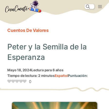
Saltar
Me
al
contenido
Cuentos De Valores
Peter y la Semilla de la
Esperanza
mayo 18, 2024
Lectura para 6 años
Tiempo de lectura: 2 minutos
Español
Puntuación:
0