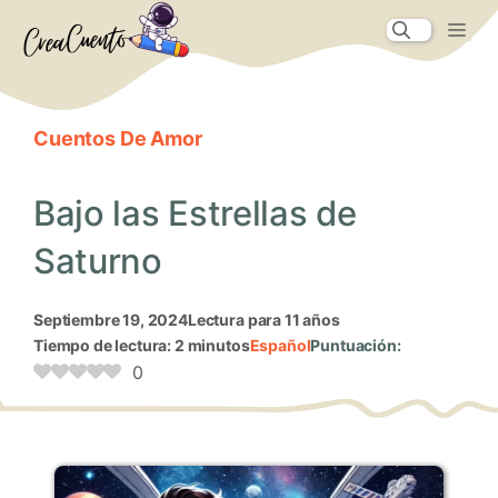
Saltar
Me
al
contenido
Cuentos De Amor
Bajo las Estrellas de
Saturno
septiembre 19, 2024
Lectura para 11 años
Tiempo de lectura: 2 minutos
Español
Puntuación:
0