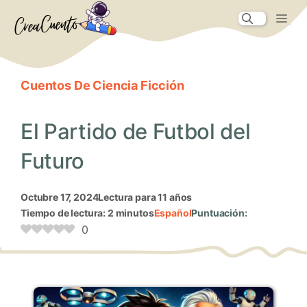
Saltar
Me
al
contenido
Cuentos De Ciencia Ficción
El Partido de Futbol del
Futuro
octubre 17, 2024
Lectura para 11 años
Tiempo de lectura: 2 minutos
Español
Puntuación:
0