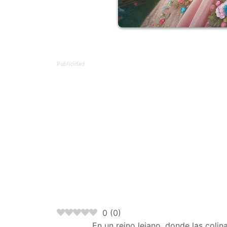
0
(
0
)
En un reino lejano, donde las coli