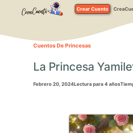
Saltar
Crear Cuento
CreaCue
al
contenido
Cuentos De Princesas
La Princesa Yamile
febrero 20, 2024
Lectura para 4 años
Tiemp