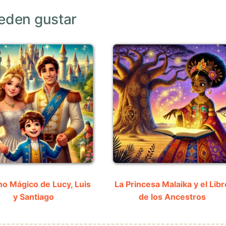
eden gustar
no Mágico de Lucy, Luis
La Princesa Malaika y el Libr
y Santiago
de los Ancestros