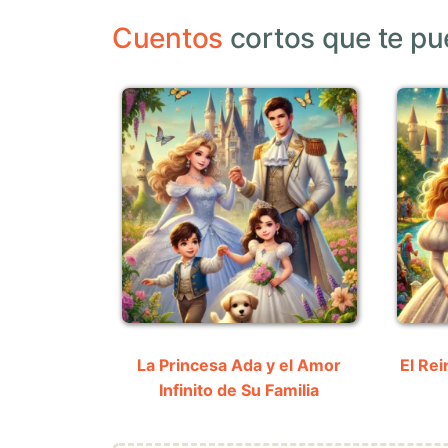
Cuentos
cortos que te pu
La Princesa Ada y el Amor
El Rei
Infinito de Su Familia