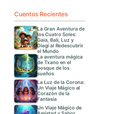
Cuentos Recientes
La Gran Aventura de
los Cuatro Soles:
Gaia, Bali, Luz y
Diegi al Redescubrir
el Mundo
La aventura mágica
de Txano en el
bosque de los
sueños
La Luz de la Corona:
Un Viaje Mágico al
Corazón de la
Fantasía
Un Viaje Mágico de
Amistad y Sabor