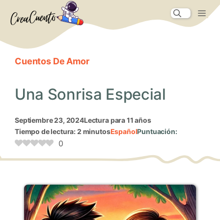
Saltar
Me
al
contenido
Cuentos De Amor
Una Sonrisa Especial
septiembre 23, 2024
Lectura para 11 años
Tiempo de lectura: 2 minutos
Español
Puntuación:
0