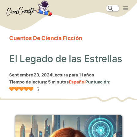
Saltar
Me
al
contenido
Cuentos De Ciencia Ficción
El Legado de las Estrellas
septiembre 23, 2024
Lectura para 11 años
Tiempo de lectura: 5 minutos
Español
Puntuación:
5