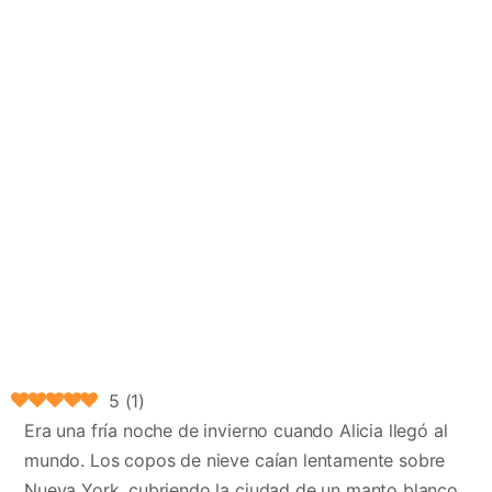
5
(
1
)
Era una fría noche de invierno cuando Alicia llegó al
mundo. Los copos de nieve caían lentamente sobre
Nueva York, cubriendo la ciudad de un manto blanco